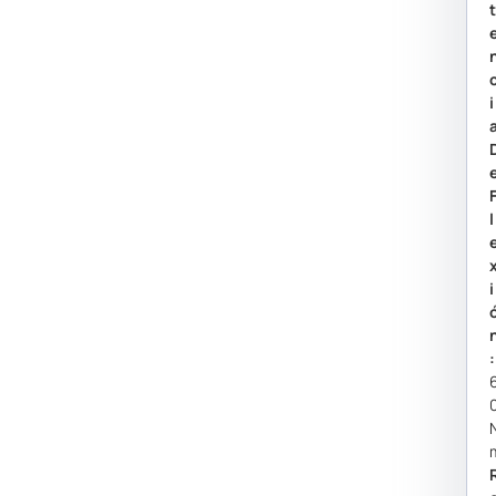
I
L
I
: