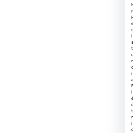
I
I
L
I