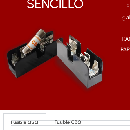
SENCILLO
B
ga
RAN
PAR
Fusible QSQ
Fusible CBO