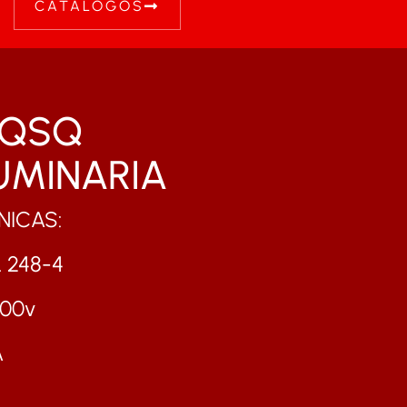
CATALOGOS
 QSQ
UMINARIA
ICAS:
L 248-4
600v
A